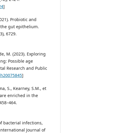
24
]
(2021). Probiotic and
n the gut epithelium.
3), 6729.
nde, M. (2023). Exploring
ing: Possible age
tal Research and Public
rph20075845
]
ima, S., Kearney, S.M., et
 are enriched in the
 458–464.
f bacterial infections,
International Journal of