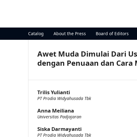
The Prodia Education and Rese
Catalog
About the Press
Board of Editors
Awet Muda Dimulai Dari U
dengan Penuaan dan Cara 
Trilis Yulianti
PT Prodia Widyahusada Tbk
Anna Meiliana
Universitas Padjajaran
Siska Darmayanti
PT Prodia Widyahusada Tbk