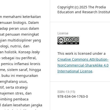
Copyright (c) 2025 The Prodia
Education and Research Institu
lam memahami keterkaitan
penuaan biologis. Dalam
rhadap peran usus dalam
License
bat penuaan meningkat
ajian multidisipliner yang
ogi, nutrisi, dan
 holistik. Konsep
leaky
This work is licensed under a
sebagai isu periferal,
Creative Commons Attribution-
r pemicu inflamasi kronis
NonCommercial-ShareAlike 4.0
me, sistem saraf, hingga
International License
.
, buku ini menguraikan
penghalang usus,
f, serta strategi
ISBN-13 (15)
anajemen stres, dan
978-634-04-1763-0
embimbing pembaca
l dalam kesehatan jangka