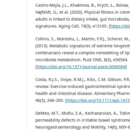
Castro-Mejía, J.L., Khakimov, B., Krych, Ł., Bülow, 
Højfeldt, G., et al. (2020). Physical fitness in c
adults is linked to dietary intake, gut microbio
signatures. Aging Cell, 19(3), e13105. [
https://do
Collino, S., Montoliu, I., Martin, F.P.J., Scherer, M., 
(2013). Metabolic signatures of extreme longevit
centenarians reveal a complex remodeling of lip
microbiota metabolism. PLoS ONE, 8(3), e56564.
[
https://doi.org/10.1371/journal.pone.0056564
]
Costa, R.J.S., Snipe, R.M.J., Kitic, C.M. Gibson, P.
review: Exercise-induced gastrointestinal synd
health and intestinal disease. Alimentary Pharm
46(3), 246–265. [
https://doi.org/10.1111/apt.141
DeMeo, M.T., Mutlu, E.A., Keshavarzian, A., Tobin,
permeability defects in irritable bowel syndrome:
Neurogastroenterology and Motility, 14(6), 669–