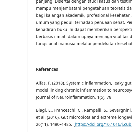
panjang. Disertai dengan studi kasus dan testi
mampu menjembatani pengetahuan teoretis dan p
bagi kalangan akademik, profesional kesehata
umum yang peduli terhadap penuaan sehat. Pe
kehadiran buku ini dapat memberikan perspekti
berbasis ilmiah dalam upaya menjaga vitalita
fungsional manusia melalui pendekatan keseha
References
Alfas, F. (2018). Systemic inflammation, leaky gu
model linking chronic inflammation to neuropsy
Journal of Neuroinflammation, 1(5), 78.
Biagi, E., Franceschi, C., Rampelli, S., Severgnini,
et al. (2016). Gut microbiota and extreme longevi
26(11), 1480–1485. [
https://doi.org/10.1016/j.cu