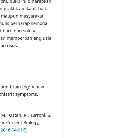
moni, buku ini diharapkan
raktik aplikatif, baik
n, maupun masyarakat
nulis berharap semoga
f baru dan solusi
s dan memperpanjang usia
tan usus.
t and brain fog: A new
chiatric symptoms.
 M., Ostan, R., Turroni, S.,
ty. Current Biology,
b.2016.04.016
]