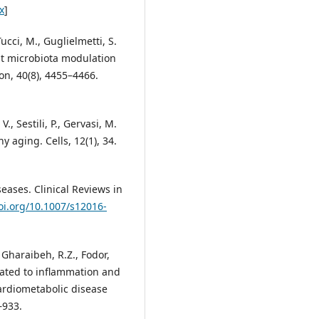
x
]
Tucci, M., Guglielmetti, S.
ut microbiota modulation
ion, 40(8), 4455–4466.
V., Sestili, P., Gervasi, M.
y aging. Cells, 12(1), 34.
eases. Clinical Reviews in
doi.org/10.1007/s12016-
, Gharaibeh, R.Z., Fodor,
elated to inflammation and
cardiometabolic disease
–933.