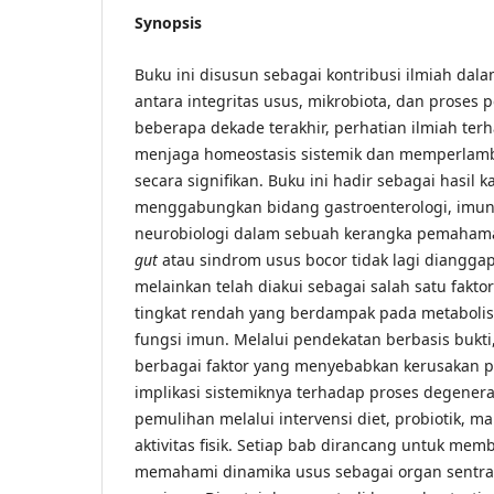
Synopsis
Buku ini disusun sebagai kontribusi ilmiah da
antara integritas usus, mikrobiota, dan proses 
beberapa dekade terakhir, perhatian ilmiah te
menjaga homeostasis sistemik dan memperlam
secara signifikan. Buku ini hadir sebagai hasil k
menggabungkan bidang gastroenterologi, imunol
neurobiologi dalam sebuah kerangka pemahaman
gut
atau sindrom usus bocor tidak lagi dianggap 
melainkan telah diakui sebagai salah satu fakto
tingkat rendah yang berdampak pada metabolis
fungsi imun. Melalui pendekatan berbasis bukti
berbagai faktor yang menyebabkan kerusakan 
implikasi sistemiknya terhadap proses degenerati
pemulihan melalui intervensi diet, probiotik, m
aktivitas fisik. Setiap bab dirancang untuk m
memahami dinamika usus sebagai organ sentra