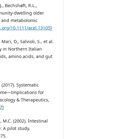
J., Bechshøft, R.L.,
ommunity-dwelling older
ta, and metabolomic
i.org/10.1111/acel.13105
]
Mari, D., Salvioli, S., et al.
y in Northern Italian
ids, amino acids, and gut
R. (2017). Systematic
rome—Implications for
acology & Therapeutics,
57
]
 M.C. (2002). Intestinal
 A pilot study.
675.