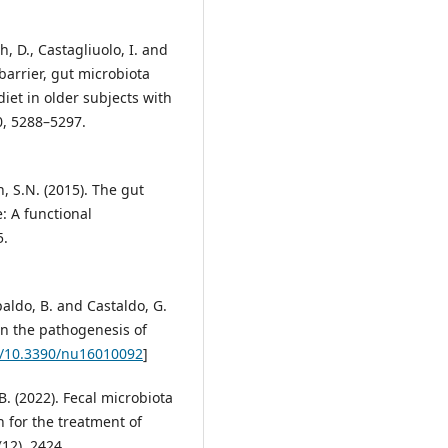
ch, D., Castagliuolo, I. and
 barrier, gut microbiota
et in older subjects with
40, 5288–5297.
n, S.N. (2015). The gut
: A functional
5.
apaldo, B. and Castaldo, G.
 in the pathogenesis of
rg/10.3390/nu16010092
]
 B. (2022). Fecal microbiota
 for the treatment of
12), 2424.