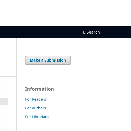
Register
Login
Search
Make a Submission
Information
For Readers
For Authors
For Librarians