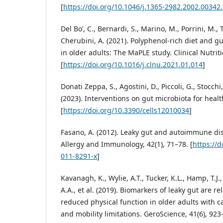
[
https://doi.org/10.1046/j.1365-2982.2002.00342.
Del Bo’, C., Bernardi, S., Marino, M., Porrini, M., 
Cherubini, A. (2021). Polyphenol-rich diet and g
in older adults: The MaPLE study. Clinical Nutrit
[
https://doi.org/10.1016/j.clnu.2021.01.014
]
Donati Zeppa, S., Agostini, D., Piccoli, G., Stocchi, 
(2023). Interventions on gut microbiota for health
[
https://doi.org/10.3390/cells12010034
]
Fasano, A. (2012). Leaky gut and autoimmune dis
Allergy and Immunology, 42(1), 71–78. [
https://
011-8291-x
]
Kavanagh, K., Wylie, A.T., Tucker, K.L., Hamp, T.J.
A.A., et al. (2019). Biomarkers of leaky gut are r
reduced physical function in older adults with 
and mobility limitations. GeroScience, 41(6), 923