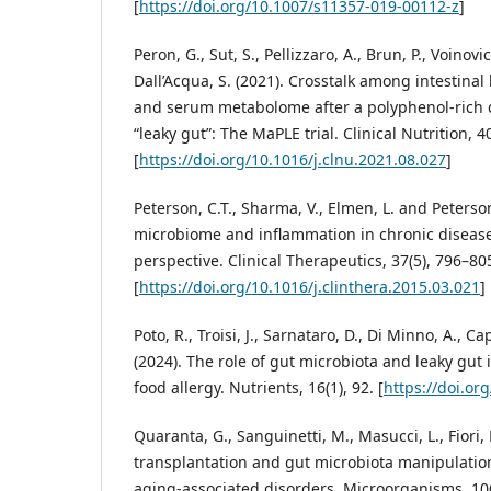
[
https://doi.org/10.1007/s11357-019-00112-z
]
Peron, G., Sut, S., Pellizzaro, A., Brun, P., Voinovi
Dall’Acqua, S. (2021). Crosstalk among intestinal
and serum metabolome after a polyphenol-rich di
“leaky gut”: The MaPLE trial. Clinical Nutrition, 
[
https://doi.org/10.1016/j.clnu.2021.08.027
]
Peterson, C.T., Sharma, V., Elmen, L. and Peterso
microbiome and inflammation in chronic disease
perspective. Clinical Therapeutics, 37(5), 796–80
[
https://doi.org/10.1016/j.clinthera.2015.03.021
]
Poto, R., Troisi, J., Sarnataro, D., Di Minno, A., C
(2024). The role of gut microbiota and leaky gut
food allergy. Nutrients, 16(1), 92. [
https://doi.o
Quaranta, G., Sanguinetti, M., Masucci, L., Fiori,
transplantation and gut microbiota manipulation
aging-associated disorders. Microorganisms, 10(