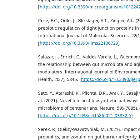
[
https://doi.org/10.3390/microorganisms101224
Rose, E.C., Odle, J., Blikslager, A.T., Ziegler, A.L. 
prebiotic regulation of tight junction proteins i
International Journal of Molecular Sciences, 22(1
[
https://doi.org/10.3390/ijms22136729
]
Salazar, J., Enrich, C., Valdés-Varela, L., Gueimo
the relationship between gut microbiota and ag
modulators. International Journal of Environmen
Health, 20(7), 5845. [
https://doi.org/10.3390/ije
Sato, Y., Atarashi, K., Plichta, D.R., Arai, Y., Sasaj
al. (2021). Novel bile acid biosynthetic pathways
microbiome of centenarians. Nature, 599(7885),
[
https://doi.org/10.1038/s41586-021-03832-5
]
Serek, P., Oleksy-Wawrzyniak, M. (2021). Impact o
probiotics, and zonulin on gut barrier integrity. 